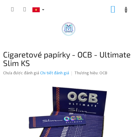
Chuyển
GIỎ
qua
phần
HÀNG
nội
dung
Cigaretové papírky - OCB - Ultimate
Slim KS
Đánh
Chưa được đánh giá
Chi tiết đánh giá
Thương hiệu:
OCB
giá
trung
bình
của
sản
phẩm
là
0,0
trên
5
sao.