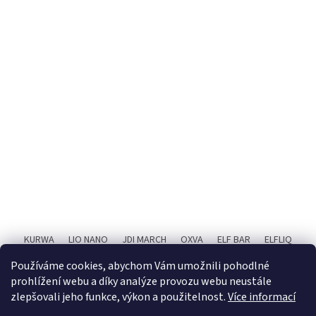
KURWA
LIO NANO
JDI MARCH
OXVA
ELF BAR
ELFLIQ
SYX BAR
RITCHY
POPIČ!
X4 BAR JUICE
Používáme cookies, abychom Vám umožnili pohodlné
prohlížení webu a díky analýze provozu webu neustále
zlepšovali jeho funkce, výkon a použitelnost.
Více informací