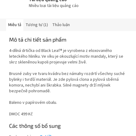
Nhiều loại tài liệu quảng cáo
Miêu tả
Tương tự (1)
Thảo luận
Mô tả chi tiết sản phẩm
4-dílná drtička od Black Leaf® je vyrobena z eloxovaného
leteckého hliníku. Ve víku je okouzlující motiv mandaly, který se
skrz skleněnou kupoli projevuje velmi živě.
Brusné zuby ve tvaru kvádru bez námahy rozdrtí všechny suché
bylinky i tvrdší materiál. Je zde pylová clona a pylová sběrná
komora, nechybí ani škrabka. Silné magnety drží mlýnek
bezpečně pohromadě.
Baleno v papírovém obalu.
DMOC 499 Kč
Các thông số bổ sung