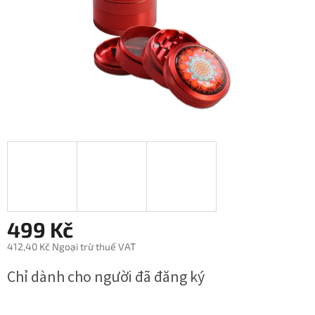
sao.
499 Kč
412,40 Kč Ngoại trừ thuế VAT
Giá
Chỉ dành cho người đã đăng ký
đo
lường: