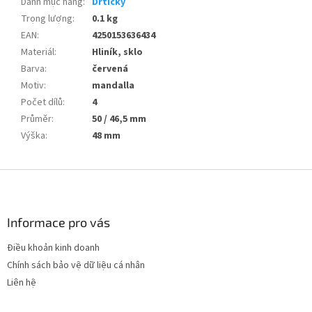
Danh mục hàng
:
Drtičky
Trọng lượng
:
0.1 kg
EAN
:
4250153636434
Materiál
:
Hliník, sklo
Barva
:
červená
Motiv
:
mandalla
Počet dílů
:
4
Průměr
:
50 / 46,5 mm
Výška
:
48 mm
C
h
â
n
Informace pro vás
t
Điều khoản kinh doanh
r
Chính sách bảo vệ dữ liệu cá nhân
a
n
Liên hệ
g