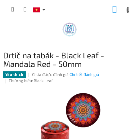
Chuyển
GIỎ
qua
phần
HÀNG
nội
dung
Drtič na tabák - Black Leaf -
Mandala Red - 50mm
Đánh
Chưa được đánh giá
Chi tiết đánh giá
Yêu thích
giá
Thương hiệu:
Black Leaf
trung
bình
của
sản
phẩm
là
0,0
trên
5