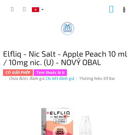
Chuyển
GIỎ
qua
phần
HÀNG
nội
dung
Elfliq - Nic Salt - Apple Peach 10 ml
/ 10mg nic. (U) - NOVÝ OBAL
CÓ GIẤY PHÉP
Tem thuốc lá U
Đánh
Chưa được đánh giá
Chi tiết đánh giá
Thương hiệu:
Elf Bar
giá
trung
bình
của
sản
phẩm
là
0,0
trên