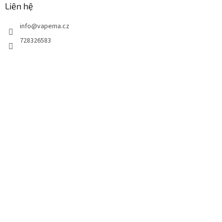
Liên hệ
info
@
vapema.cz
728326583