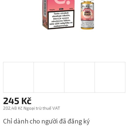
5
sao.
245 Kč
202,48 Kč Ngoại trừ thuế VAT
Giá
Chỉ dành cho người đã đăng ký
đo
lường: