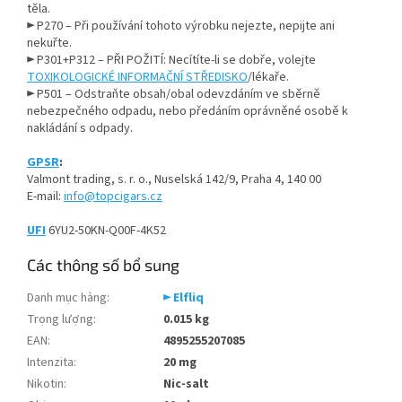
těla.
► P270 – Při používání tohoto výrobku nejezte, nepijte ani
nekuřte.
► P301+P312 – PŘI POŽITÍ: Necítíte-li se dobře, volejte
TOXIKOLOGICKÉ INFORMAČNÍ STŘEDISKO
/lékaře.
► P501 – Odstraňte obsah/obal odevzdáním ve sběrně
nebezpečného odpadu, nebo předáním oprávněné osobě k
nakládání s odpady.
GPSR
:
Valmont trading, s. r. o., Nuselská 142/9, Praha 4, 140 00
E-mail:
info@topcigars.cz
UFI
6YU2-50KN-Q00F-4K52
Các thông số bổ sung
Danh mục hàng
:
► Elfliq
Trọng lượng
:
0.015 kg
EAN
:
4895255207085
Intenzita
:
20 mg
Nikotin
:
Nic-salt