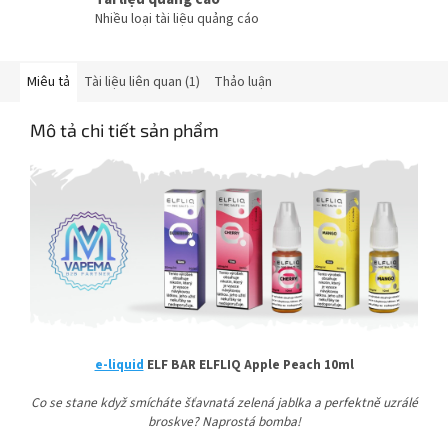
Nhiều loại tài liệu quảng cáo
Miêu tả
Tài liệu liên quan (1)
Thảo luận
Mô tả chi tiết sản phẩm
e-liquid
ELF BAR ELFLIQ Apple Peach 10ml
Co se stane když smícháte šťavnatá zelená jablka a perfektně uzrálé
broskve? Naprostá bomba!