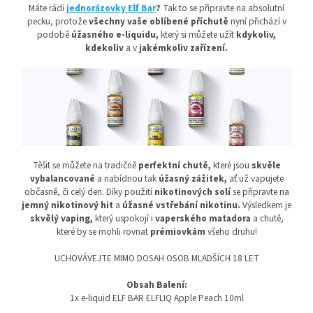
Máte rádi
jednorázovky Elf Bar
?
Tak to se připravte na absolutní
pecku, protože
všechny vaše oblíbené příchutě
nyní přichází v
podobě
úžasného e-liquidu,
který si můžete užít
kdykoliv,
kdekoliv
a v
jakémkoliv zařízení.
Těšit se můžete na tradičně
perfektní chutě,
které jsou
skvěle
vybalancované
a nabídnou tak
úžasný
zážitek,
ať už vapujete
občasně, či celý den. Díky použití
nikotinových solí
se připravte na
jemný nikotinový hit
a
úžasné vstřebání nikotinu.
Výsledkem je
skvělý vaping,
který uspokojí i
vaperského matadora
a chutě,
které by se mohli rovnat
prémiovkám
všeho druhu!
UCHOVÁVEJTE MIMO DOSAH OSOB MLADŠÍCH 18 LET
Obsah Balení:
1x e-liquid ELF BAR ELFLIQ Apple Peach 10ml