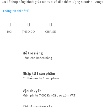
Sự kết hợp sảng khoái giữa táo tươi và đào (hàm lượng nicotine 10 mg)
Thông tin chi tiết
HỎI
THEO DÕI
CHIA SẺ
Hỗ trợ riêng
Dành cho khách hàng
Nhập từ 1 sản phẩm
Có thể mua từ 1 sản phẩm
Vận chuyển
Miễn phí từ 7.000 Kč (đã bao gồm VAT)
Tài liệu quảng cáo