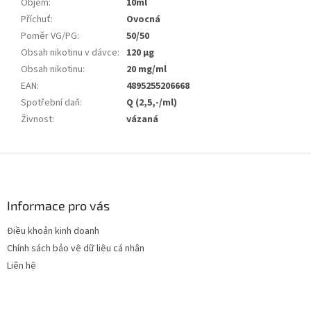
Objem
:
10ml
Příchuť
:
Ovocná
Poměr VG/PG
:
50/50
Obsah nikotinu v dávce
:
120 µg
Obsah nikotinu
:
20 mg/ml
EAN
:
4895255206668
Spotřební daň
:
Q (2,5,-/ml)
Živnost
:
vázaná
C
h
â
n
Informace pro vás
t
Điều khoản kinh doanh
r
Chính sách bảo vệ dữ liệu cá nhân
a
n
Liên hệ
g