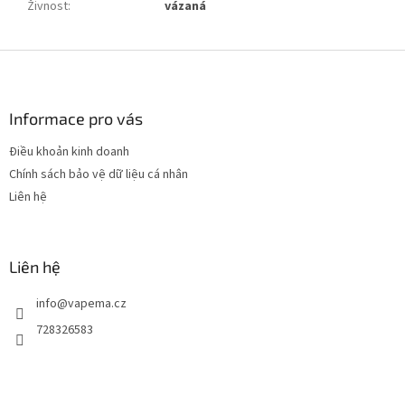
Živnost
:
vázaná
C
h
â
n
Informace pro vás
t
Điều khoản kinh doanh
r
Chính sách bảo vệ dữ liệu cá nhân
a
n
Liên hệ
g
Liên hệ
info
@
vapema.cz
728326583