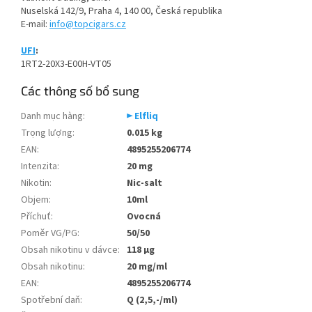
Nuselská 142/9, Praha 4, 140 00, Česká republika
E-mail:
info@topcigars.cz
UFI
:
1RT2-20X3-E00H-VT05
Các thông số bổ sung
Danh mục hàng
:
► Elfliq
Trọng lượng
:
0.015 kg
EAN
:
4895255206774
Intenzita
:
20 mg
Nikotin
:
Nic-salt
Objem
:
10ml
Příchuť
:
Ovocná
Poměr VG/PG
:
50/50
Obsah nikotinu v dávce
:
118 µg
Obsah nikotinu
:
20 mg/ml
EAN
:
4895255206774
Spotřební daň
:
Q (2,5,-/ml)