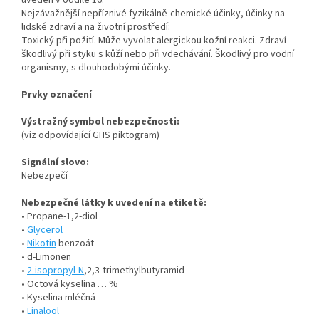
uveden v oddíle 16.
Nejzávažnější nepříznivé fyzikálně-chemické účinky, účinky na
lidské zdraví a na životní prostředí:
Toxický při požití. Může vyvolat alergickou kožní reakci. Zdraví
škodlivý při styku s kůží nebo při vdechávání. Škodlivý pro vodní
organismy, s dlouhodobými účinky.
Prvky označení
Výstražný symbol nebezpečnosti:
(viz odpovídající GHS piktogram)
Signální slovo:
Nebezpečí
Nebezpečné látky k uvedení na etiketě:
• Propane-1,2-diol
•
Glycerol
•
Nikotin
benzoát
• d-Limonen
•
2-isopropyl-N
,2,3-trimethylbutyramid
• Octová kyselina … %
• Kyselina mléčná
•
Linalool