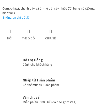
Combo kiwi, chanh dây và ổi – vị trái cây nhiệt đới bùng nổ (20 mg
nicotine)
Thông tin chi tiết
HỎI
THEO DÕI
CHIA SẺ
Hỗ trợ riêng
Dành cho khách hàng
Nhập từ 1 sản phẩm
Có thể mua từ 1 sản phẩm
Vận chuyển
Miễn phí từ 7.000 Kč (đã bao gồm VAT)