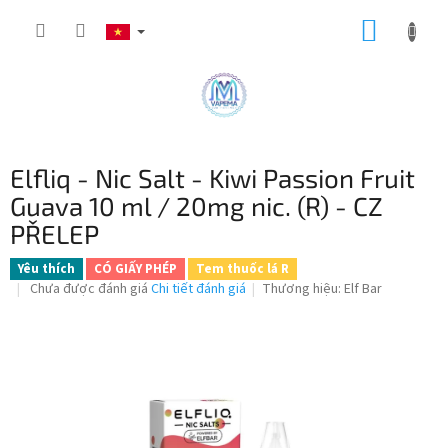
Chuyển
GIỎ
qua
phần
HÀNG
nội
dung
Elfliq - Nic Salt - Kiwi Passion Fruit
Guava 10 ml / 20mg nic. (R) - CZ
PŘELEP
Yêu thích
CÓ GIẤY PHÉP
Tem thuốc lá R
Đánh
Chưa được đánh giá
Chi tiết đánh giá
Thương hiệu:
Elf Bar
giá
trung
bình
của
sản
phẩm
là
0,0