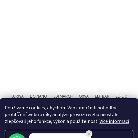
KURWA
LIO NANO
JDI MARCH
OXVA
ELF BAR
ELFLIQ
SYX BAR
RITCHY
POPIČ!
X4 BAR JUICE
Používáme cookies, abychom Vám umožnili pohodlné
prohlížení webu a díky analýze provozu webu neustále
zlepšovali jeho funkce, výkon a použitelnost.
Více informací
Được tạo bởi Shoptet Premium
Điều chỉnh