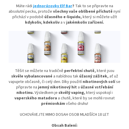
Máte rádi
jednorázovky Elf Bar
?
Tak to se připravte na
absolutní pecku, protože
všechny vaše oblíbené příchutě
nyní
přichází v podobě
úžasného e-liquidu,
který si můžete užít
kdykoliv, kdekoliv
a v
jakémkoliv zařízení.
Těšit se můžete na tradičně
perfektní chutě,
které jsou
skvěle vybalancované
a nabídnou tak
úžasný
zážitek,
ať už
vapujete občasně, či celý den. Díky použití
nikotinových solí
se
připravte na
jemný nikotinový hit
a
úžasné vstřebání
nikotinu.
Výsledkem je
skvělý vaping,
který uspokojí i
vaperského matadora
a chutě, které by se mohli rovnat
prémiovkám
všeho druhu!
UCHOVÁVEJTE MIMO DOSAH OSOB MLADŠÍCH 18 LET
Obsah Balení: