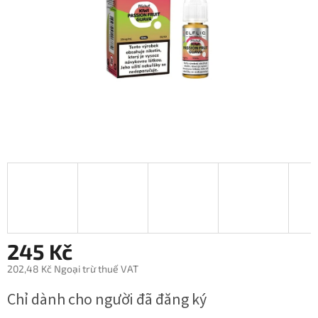
trên
5
sao.
245 Kč
202,48 Kč Ngoại trừ thuế VAT
Giá
Chỉ dành cho người đã đăng ký
đo
lường: