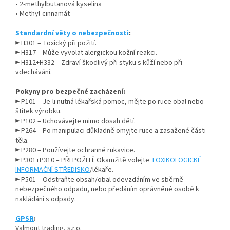
• 2-methylbutanová kyselina
• Methyl-cinnamát
Standardní věty o nebezpečnosti
:
► H301 – Toxický při požití.
► H317 – Může vyvolat alergickou kožní reakci.
► H312+H332 – Zdraví škodlivý při styku s kůží nebo při
vdechávání.
Pokyny pro bezpečné zacházení:
► P101 – Je-li nutná lékařská pomoc, mějte po ruce obal nebo
štítek výrobku.
► P102 – Uchovávejte mimo dosah dětí.
► P264 – Po manipulaci důkladně omyjte ruce a zasažené části
těla.
► P280 – Používejte ochranné rukavice.
► P301+P310 – PŘI POŽITÍ: Okamžitě volejte
TOXIKOLOGICKÉ
INFORMAČNÍ STŘEDISKO
/lékaře.
► P501 – Odstraňte obsah/obal odevzdáním ve sběrně
nebezpečného odpadu, nebo předáním oprávněné osobě k
nakládání s odpady.
GPSR
:
Valmont trading, s.r.o.