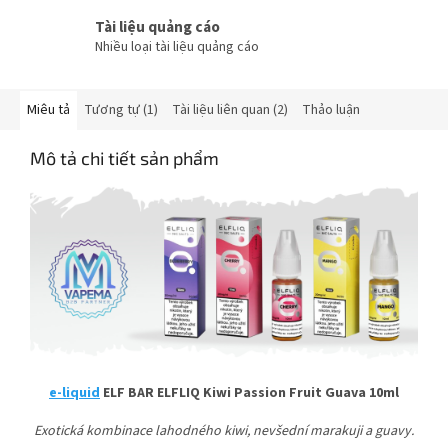
Tài liệu quảng cáo
Nhiều loại tài liệu quảng cáo
Miêu tả
Tương tự (1)
Tài liệu liên quan (2)
Thảo luận
Mô tả chi tiết sản phẩm
e-liquid
ELF BAR ELFLIQ Kiwi Passion Fruit Guava 10ml
Exotická kombinace lahodného kiwi, nevšední marakuji a guavy.