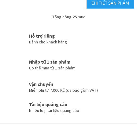
CHI TIẾT SẢN PHẨM
Tổng cộng
25
mục
D
a
n
Hỗ trợ riêng
h
Dành cho khách hàng
s
á
c
h
Nhập từ 1 sản phẩm
c
Có thể mua từ 1 sản phẩm
á
c
t
Vận chuyển
ù
Miễn phí từ 7.000 Kč (đã bao gồm VAT)
y
c
Tài liệu quảng cáo
h
Nhiều loại tài liệu quảng cáo
ỉ
n
h
C
h