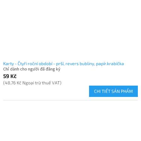
Karty - Čtyři roční období - prší, revers bubliny, papír.krabička
Chỉ dành cho người đã đăng ký
59 Kč
(48,76 Kč Ngoại trừ thuế VAT)
CHI TIẾT SẢN PHẨM