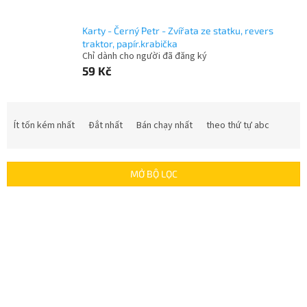
Karty - Černý Petr - Zvířata ze statku, revers
traktor, papír.krabička
Chỉ dành cho người đã đăng ký
59 Kč
P
h
Ít tốn kém nhất
Đắt nhất
Bán chạy nhất
theo thứ tự abc
â
n
l
MỞ BỘ LỌC
o
ạ
D
i
a
s
n
ả
h
n
s
p
á
h
c
ẩ