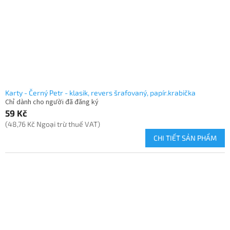
h
m
s
ả
n
p
h
ẩ
m
Karty - Černý Petr - klasik, revers šrafovaný, papír.krabička
Chỉ dành cho người đã đăng ký
59 Kč
(48,76 Kč Ngoại trừ thuế VAT)
CHI TIẾT SẢN PHẨM