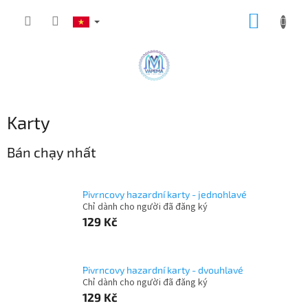
Chuyển
GIỎ
qua
phần
HÀNG
nội
dung
Karty
Bán chạy nhất
Pivrncovy hazardní karty - jednohlavé
Chỉ dành cho người đã đăng ký
129 Kč
Pivrncovy hazardní karty - dvouhlavé
Chỉ dành cho người đã đăng ký
129 Kč