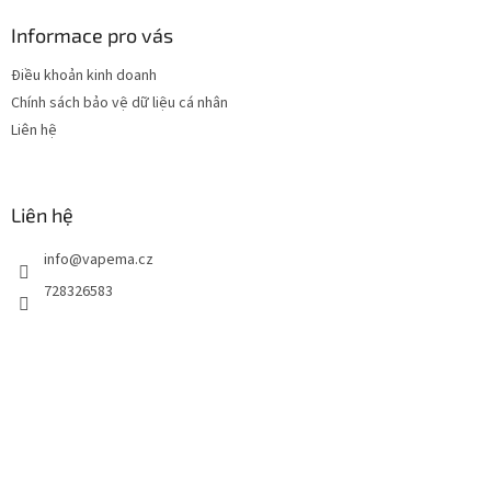
â
n
Informace pro vás
t
Điều khoản kinh doanh
r
Chính sách bảo vệ dữ liệu cá nhân
a
n
Liên hệ
g
Liên hệ
info
@
vapema.cz
728326583