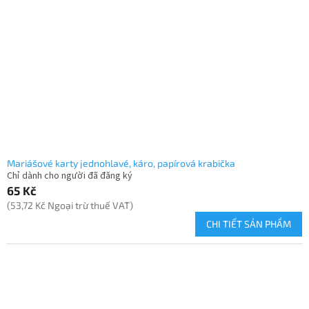
Mariášové karty jednohlavé, káro, papírová krabička
Chỉ dành cho người đã đăng ký
65 Kč
(53,72 Kč Ngoại trừ thuế VAT)
CHI TIẾT SẢN PHẨM