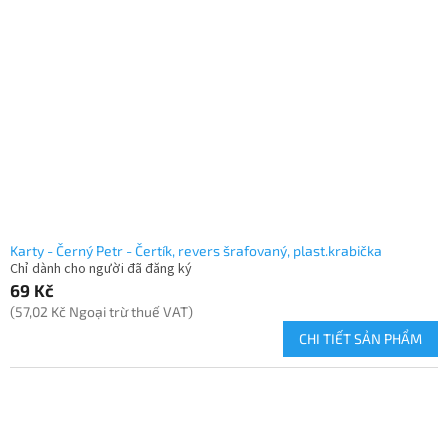
Karty - Černý Petr - Čertík, revers šrafovaný, plast.krabička
Chỉ dành cho người đã đăng ký
69 Kč
(57,02 Kč Ngoại trừ thuế VAT)
CHI TIẾT SẢN PHẨM