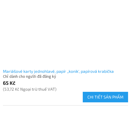
Mariášové karty jednohlavé, papír ,,konik', papírová krabička
Chỉ dành cho người đã đăng ký
65 Kč
(53,72 Kč Ngoại trừ thuế VAT)
CHI TIẾT SẢN PHẨM