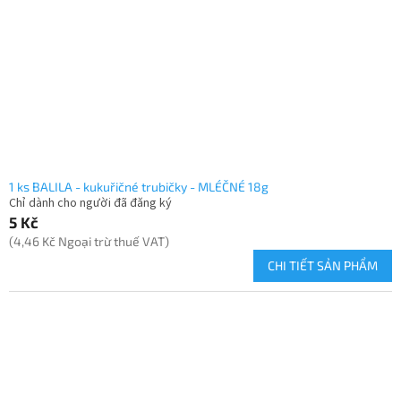
1 ks BALILA - kukuřičné trubičky - MLÉČNÉ 18g
Chỉ dành cho người đã đăng ký
5 Kč
(4,46 Kč Ngoại trừ thuế VAT)
CHI TIẾT SẢN PHẨM