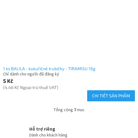
1 ks BALILA - kukuřičné trubičky - TIRAMISU 18g
Chỉ dành cho người đã đăng ký
5 Kč
(4,46 Kč Ngoại trừ thuế VAT)
CHI TIẾT SẢN PHẨM
Tổng cộng
7
mục
D
a
n
Hỗ trợ riêng
h
Dành cho khách hàng
s