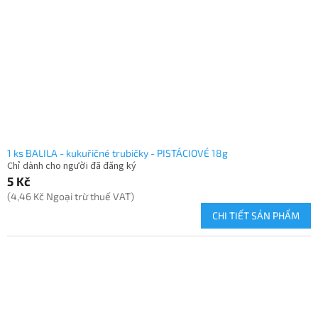
1 ks BALILA - kukuřičné trubičky - PISTÁCIOVÉ 18g
Chỉ dành cho người đã đăng ký
5 Kč
(4,46 Kč Ngoại trừ thuế VAT)
CHI TIẾT SẢN PHẨM