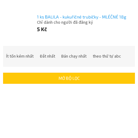
1 ks BALILA - kukuřičné trubičky - MLÉČNÉ 18g
Chỉ dành cho người đã đăng ký
5 Kč
P
h
Ít tốn kém nhất
Đắt nhất
Bán chạy nhất
theo thứ tự abc
â
n
l
MỞ BỘ LỌC
o
ạ
D
i
a
s
n
ả
h
n
s
p
á
h
c
ẩ