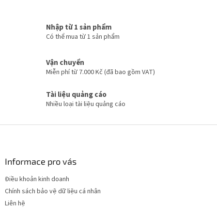
á
c
h
Nhập từ 1 sản phẩm
c
Có thể mua từ 1 sản phẩm
á
c
t
Vận chuyển
ù
Miễn phí từ 7.000 Kč (đã bao gồm VAT)
y
c
Tài liệu quảng cáo
h
Nhiều loại tài liệu quảng cáo
ỉ
n
h
C
h
â
n
Informace pro vás
t
Điều khoản kinh doanh
r
Chính sách bảo vệ dữ liệu cá nhân
a
n
Liên hệ
g