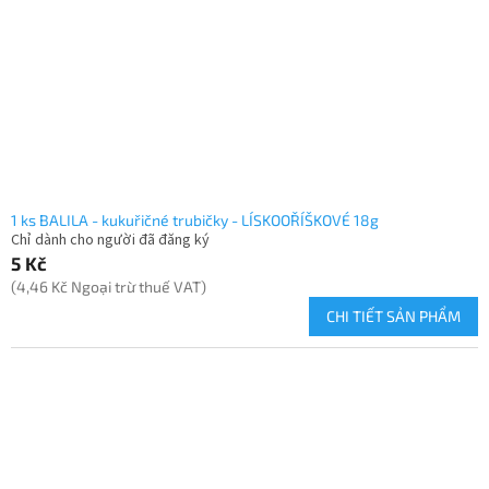
1 ks BALILA - kukuřičné trubičky - LÍSKOOŘÍŠKOVÉ 18g
Chỉ dành cho người đã đăng ký
5 Kč
(4,46 Kč Ngoại trừ thuế VAT)
CHI TIẾT SẢN PHẨM