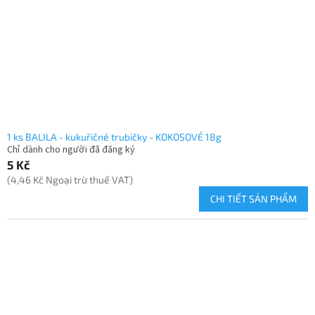
1 ks BALILA - kukuřičné trubičky - KOKOSOVÉ 18g
Chỉ dành cho người đã đăng ký
5 Kč
(4,46 Kč Ngoại trừ thuế VAT)
CHI TIẾT SẢN PHẨM