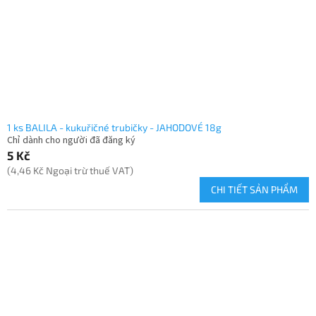
h
m
s
ả
n
p
h
ẩ
m
1 ks BALILA - kukuřičné trubičky - JAHODOVÉ 18g
Chỉ dành cho người đã đăng ký
5 Kč
(4,46 Kč Ngoại trừ thuế VAT)
CHI TIẾT SẢN PHẨM