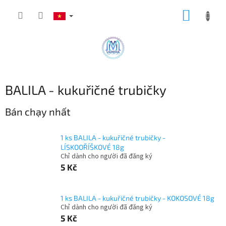
Chuyển
GIỎ
qua
phần
HÀNG
nội
dung
BALILA - kukuřičné trubičky
Bán chạy nhất
1 ks BALILA - kukuřičné trubičky -
LÍSKOOŘÍŠKOVÉ 18g
Chỉ dành cho người đã đăng ký
5 Kč
1 ks BALILA - kukuřičné trubičky - KOKOSOVÉ 18g
Chỉ dành cho người đã đăng ký
5 Kč