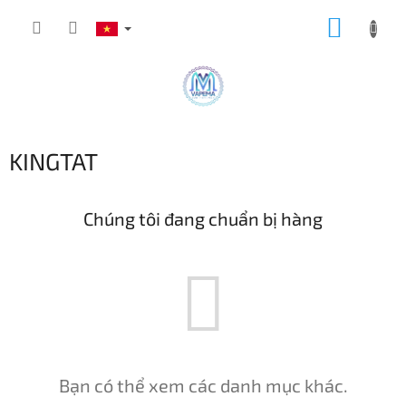
Chuyển
GIỎ
qua
phần
HÀNG
nội
dung
KINGTAT
Chúng tôi đang chuẩn bị hàng
Bạn có thể xem các danh mục khác.