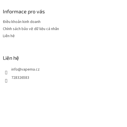
â
n
Informace pro vás
t
Điều khoản kinh doanh
r
Chính sách bảo vệ dữ liệu cá nhân
a
n
Liên hệ
g
Liên hệ
info
@
vapema.cz
728326583