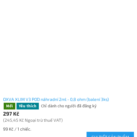
OXVA XLIM V3 POD náhradní 2ml - 0,8 ohm (balení 3ks)
Chỉ dành cho người đã đăng ký
Mới
Yêu thích
297 Kč
(245,45 Kč Ngoại trừ thuế VAT)
Giá
99 Kč / 1 chiếc.
đo