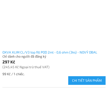
OXVA XLIM CL/V3 top fill POD 2ml - 0,6 ohm (3ks) - NOVÝ OBAL
Chỉ dành cho người đã đăng ký
297 Kč
(245,45 Kč Ngoại trừ thuế VAT)
Giá
99 Kč / 1 chiếc.
đo
CHI TIẾT SẢN PHẨM
lường: