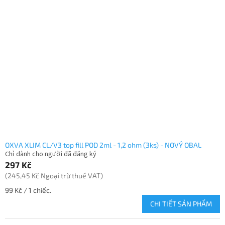
OXVA XLIM CL/V3 top fill POD 2ml - 1,2 ohm (3ks) - NOVÝ OBAL
Chỉ dành cho người đã đăng ký
297 Kč
(245,45 Kč Ngoại trừ thuế VAT)
Giá
99 Kč / 1 chiếc.
đo
CHI TIẾT SẢN PHẨM
lường: