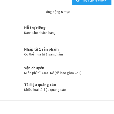
CHI TIẾT SẢN PHẨM
lường:
Tổng cộng
5
mục
D
a
n
Hỗ trợ riêng
h
Dành cho khách hàng
s
á
c
h
Nhập từ 1 sản phẩm
c
Có thể mua từ 1 sản phẩm
á
c
t
Vận chuyển
ù
Miễn phí từ 7.000 Kč (đã bao gồm VAT)
y
c
Tài liệu quảng cáo
h
Nhiều loại tài liệu quảng cáo
ỉ
n
h
C
h