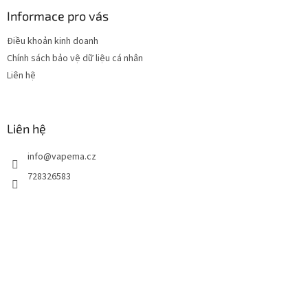
â
n
Informace pro vás
t
Điều khoản kinh doanh
r
Chính sách bảo vệ dữ liệu cá nhân
a
n
Liên hệ
g
Liên hệ
info
@
vapema.cz
728326583