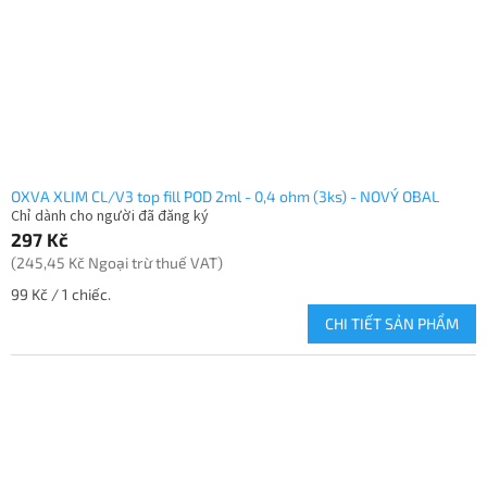
h
m
s
ả
n
p
h
ẩ
m
OXVA XLIM CL/V3 top fill POD 2ml - 0,4 ohm (3ks) - NOVÝ OBAL
Chỉ dành cho người đã đăng ký
297 Kč
(245,45 Kč Ngoại trừ thuế VAT)
Giá
99 Kč / 1 chiếc.
đo
CHI TIẾT SẢN PHẨM
lường: