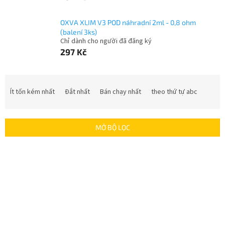
OXVA XLIM V3 POD náhradní 2ml - 0,8 ohm
(balení 3ks)
Chỉ dành cho người đã đăng ký
297 Kč
P
h
Ít tốn kém nhất
Đắt nhất
Bán chạy nhất
theo thứ tự abc
â
n
l
MỞ BỘ LỌC
o
ạ
D
i
a
s
n
ả
h
n
s
p
á
h
c
ẩ