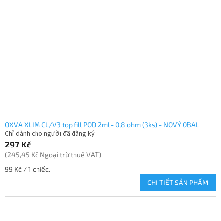
OXVA XLIM CL/V3 top fill POD 2ml - 0,8 ohm (3ks) - NOVÝ OBAL
Chỉ dành cho người đã đăng ký
297 Kč
(245,45 Kč Ngoại trừ thuế VAT)
Giá
99 Kč / 1 chiếc.
đo
CHI TIẾT SẢN PHẨM
lường: