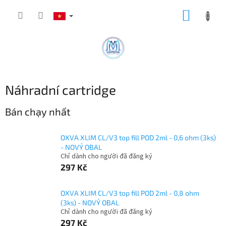
Chuyển
GIỎ
qua
phần
HÀNG
nội
dung
Náhradní cartridge
Bán chạy nhất
OXVA XLIM CL/V3 top fill POD 2ml - 0,6 ohm (3ks)
- NOVÝ OBAL
Chỉ dành cho người đã đăng ký
297 Kč
OXVA XLIM CL/V3 top fill POD 2ml - 0,8 ohm
(3ks) - NOVÝ OBAL
Chỉ dành cho người đã đăng ký
297 Kč