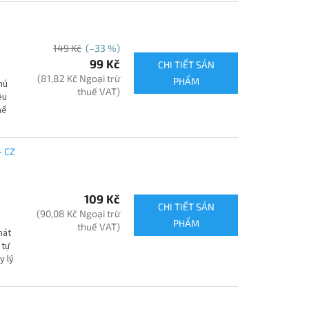
149 Kč
(–33 %)
99 Kč
CHI TIẾT SẢN
(81,82 Kč Ngoại trừ
PHẨM
hú
thuế VAT)
ệu
hể
- CZ
109 Kč
CHI TIẾT SẢN
(90,08 Kč Ngoại trừ
PHẨM
thuế VAT)
mát
 tự
y lý