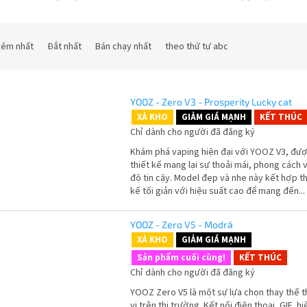
 kém nhất
Đắt nhất
Bán chạy nhất
theo thứ tự abc
YOOZ - Zero V3 - Prosperity Lucky cat
XẢ KHO
GIẢM GIÁ MẠNH
KẾT THÚC
Chỉ dành cho người đã đăng ký
Khám phá vaping hiện đại với YOOZ V3, đư
thiết kế mang lại sự thoải mái, phong cách 
độ tin cậy. Model đẹp và nhẹ này kết hợp th
kế tối giản với hiệu suất cao để mang đến...
YOOZ - Zero V5 - Modrá
XẢ KHO
GIẢM GIÁ MẠNH
Sản phẩm cuối cùng!
KẾT THÚC
Chỉ dành cho người đã đăng ký
YOOZ Zero V5 là một sự lựa chọn thay thế t
vị trên thị trường. Kết nối điện thoại, GIF, hi