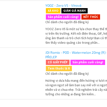
YOOZ - Zero V5 - Vínová
XẢ KHO
GIẢM GIÁ MẠNH
Sản phẩm cuối cùng!
KẾT THÚC
Chỉ dành cho người đã đăng ký
YOOZ Zero V5 là một sự lựa chọn thay thế t
vị trên thị trường. Kết nối điện thoại, GIF, hi
ứng âm thanh và trò chơi tích hợp! Bạn có t
tìm thấy video quảng cáo trong phần...
JDI Romio - POD - Watermelon 20mg (R) 
PŘELEP
CÓ GIẤY PHÉP
Sản phẩm cuối cùng!
Tem thuốc lá R
Chỉ dành cho người đã đăng ký
Hương vị dưa hấu mang đến hương vị tươi 
và ngon ngọt sẽ làm bạn say mê với vị ngọt
nhiên và vị chua nhẹ. Trải nghiệm trái cây nà
tưởng cho những ai đang tìm kiếm...