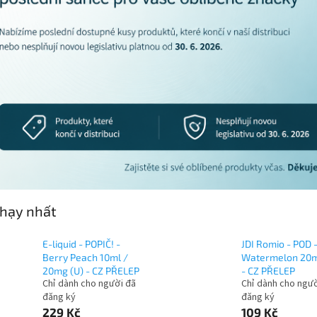
hạy nhất
E-liquid - POPIČ! -
JDI Romio - POD 
Berry Peach 10ml /
Watermelon 20m
20mg (U) - CZ PŘELEP
- CZ PŘELEP
Chỉ dành cho người đã
Chỉ dành cho ngườ
đăng ký
đăng ký
229 Kč
109 Kč