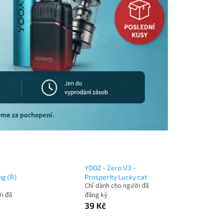
-
YOOZ - Zero V3 -
g (R)
Prosperity Lucky cat
Chỉ dành cho người đã
i đã
đăng ký
39 Kč