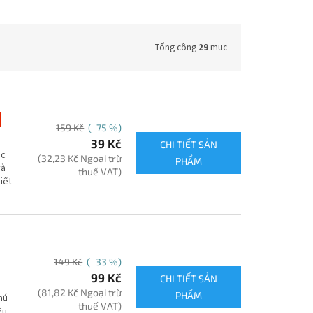
Tổng cộng
29
mục
159 Kč
(–75 %)
39 Kč
CHI TIẾT SẢN
ợc
(32,23 Kč Ngoại trừ
PHẨM
và
thuế VAT)
iết
149 Kč
(–33 %)
99 Kč
CHI TIẾT SẢN
(81,82 Kč Ngoại trừ
PHẨM
hú
thuế VAT)
ệu