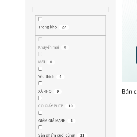
Trong kho
27
Khuyến mại
0
Mới
0
Yêu thích
4
Bán c
XẢ KHO
9
CÓ GIẤY PHÉP
10
GIẢM GIÁ MẠNH
6
Sản phẩm cuối cùng!
11