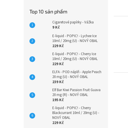
Top 10 sản phẩm
Cigaretové papírky - Vážka
9 Kč
E-liquid - POPIC! - Lychee Ice
10ml / 20mg (U) - NOVÝ OBAL
229 Kč
E-liquid - POPIC! - Cherry Ice
10ml / 20mg (U) - NOVÝ OBAL
229 Kč
ELFA - POD náplň - Apple Peach
20 mg (U) - NOVÝ OBAL
239 Kč
Elf Bar Kiwi Passion Fruit Guava
20 mg (R) - NOVÝ OBAL
195 Kč
E-liquid - POPIC! - Cherry
Blackcurrant 10ml / 20mg (U) -
NOVÝ OBAL
229 Kč