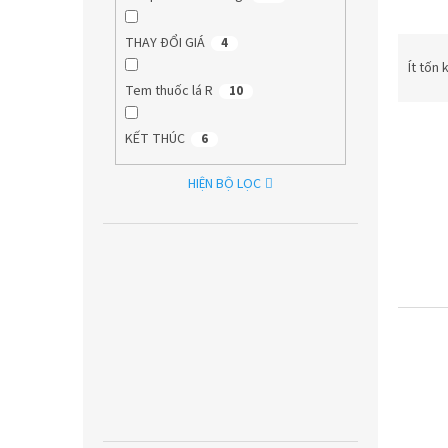
P
THAY ĐỔI GIÁ
4
h
Ít tốn
â
Tem thuốc lá R
10
n
D
l
KẾT THÚC
6
a
o
n
ạ
HIỆN BỘ LỌC
h
i
s
s
á
ả
c
n
h
p
s
h
ả
ẩ
n
m
p
h
ẩ
m